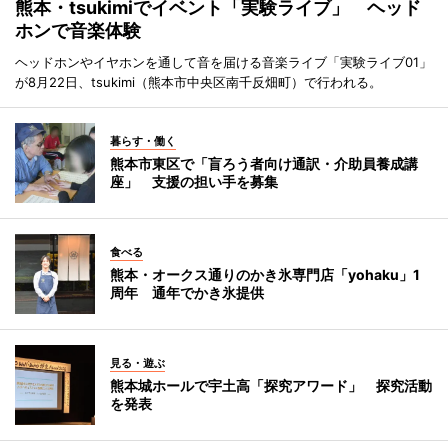
熊本・tsukimiでイベント「実験ライブ」 ヘッド
ホンで音楽体験
ヘッドホンやイヤホンを通して音を届ける音楽ライブ「実験ライブ01」
が8月22日、tsukimi（熊本市中央区南千反畑町）で行われる。
暮らす・働く
熊本市東区で「盲ろう者向け通訳・介助員養成講
座」 支援の担い手を募集
食べる
熊本・オークス通りのかき氷専門店「yohaku」1
周年 通年でかき氷提供
見る・遊ぶ
熊本城ホールで宇土高「探究アワード」 探究活動
を発表