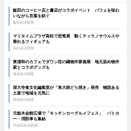
飯田のコーヒー店と書店がコラボイベント パフェを味わ
いながら言葉を紡ぐ
飯田経済新聞
マリタイムプラザ高松で恐竜展 動くティラノサウルスや
乗れるフィギュアも
高松経済新聞
東浦和のカフェでダウン症の織物作家個展 地元染め物作
家とコラボグッズも
浦和経済新聞
深大寺食文化編集室が「角大師どら焼き」発売 物語ある
土産で地域を元気に
調布経済新聞
元栃木会館広場で「キッチンカーグルメフェス」 パトカ
ー・消防車も集結
宇都宮経済新聞