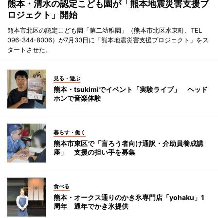
熊本・清水の認定こども園が「熊本地震災害支援プ
ロジェクト」開始
熊本市北区の認定こども園「第二幼稚園」（熊本市北区水東町、TEL
096-344-8006）が7月30日に「熊本地震災害支援プロジェクト」をス
タートさせた。
見る・遊ぶ
熊本・tsukimiでイベント「実験ライブ」 ヘッド
ホンで音楽体験
暮らす・働く
熊本市東区で「盲ろう者向け通訳・介助員養成講
座」 支援の担い手を募集
食べる
熊本・オークス通りのかき氷専門店「yohaku」1
周年 通年でかき氷提供