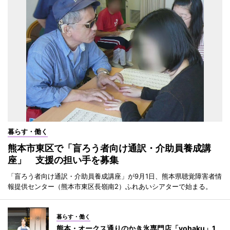
暮らす・働く
熊本市東区で「盲ろう者向け通訳・介助員養成講
座」 支援の担い手を募集
「盲ろう者向け通訳・介助員養成講座」が9月1日、熊本県聴覚障害者情
報提供センター（熊本市東区長嶺南2）ふれあいシアターで始まる。
暮らす・働く
熊本・オークス通りのかき氷専門店「yohaku」1