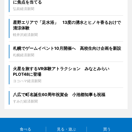
に焦点を当てる
弘前経済新聞
星野エリアで「足水浴」 13度の湧水とヒノキ香るおけで
清涼体験
軽井沢経済新聞
札幌でゲームイベント10月開催へ 高校生向け企画を新設
札幌経済新聞
火星を旅するVR体験アトラクション みなとみらい
PLOT48に登場
ヨコハマ経済新聞
八広で町名誕生60周年祝賀会 小池都知事も祝福
すみだ経済新聞
食べる
見る・遊ぶ
買う