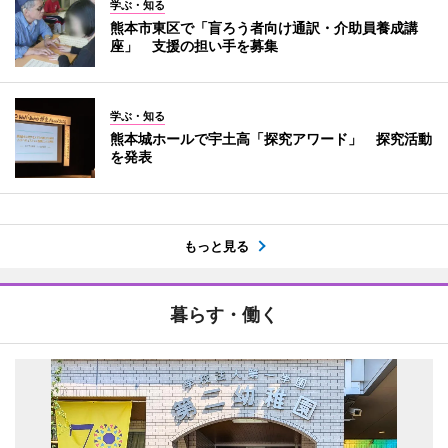
学ぶ・知る
熊本市東区で「盲ろう者向け通訳・介助員養成講
座」 支援の担い手を募集
学ぶ・知る
熊本城ホールで宇土高「探究アワード」 探究活動
を発表
もっと見る
暮らす・働く