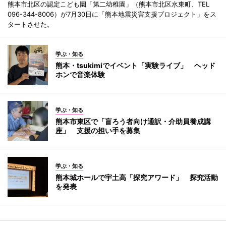
熊本市北区の認定こども園「第二幼稚園」（熊本市北区水東町、TEL
096-344-8006）が7月30日に「熊本地震災害支援プロジェクト」をス
タートさせた。
学ぶ・知る
熊本・tsukimiでイベント「実験ライブ」 ヘッド
ホンで音楽体験
学ぶ・知る
熊本市東区で「盲ろう者向け通訳・介助員養成講
座」 支援の担い手を募集
学ぶ・知る
熊本城ホールで宇土高「探究アワード」 探究活動
を発表