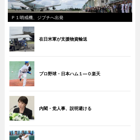
Ｐ１哨戒機、ジブチへ出発
在日米軍が支援物資輸送
プロ野球・日本ハム１―０楽天
内閣・党人事、説明避ける