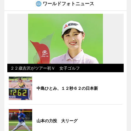
ワールドフォトニュース
２２歳吉沢がツアー初Ｖ 女子ゴルフ
中島ひとみ、１２秒６２の日本新
山本の力投 大リーグ