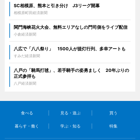
SC相模原、熊本と引き分け J3リーグ開幕
相模原町田経済新聞
関門海峡花火大会、無料エリアなしの門司側をライブ配信
小倉経済新聞
八広で「八八祭り」 1500人が提灯行列、多幸アートも
すみだ経済新聞
八戸の「騎馬打毬」、若手騎手の姿勇ましく 20年ぶりの
正式参拝も
八戸経済新聞
食べる
見る・遊ぶ
買う
暮らす・働く
学ぶ・知る
特集