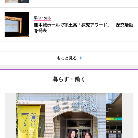
学ぶ・知る
熊本城ホールで宇土高「探究アワード」 探究活動
を発表
もっと見る
暮らす・働く