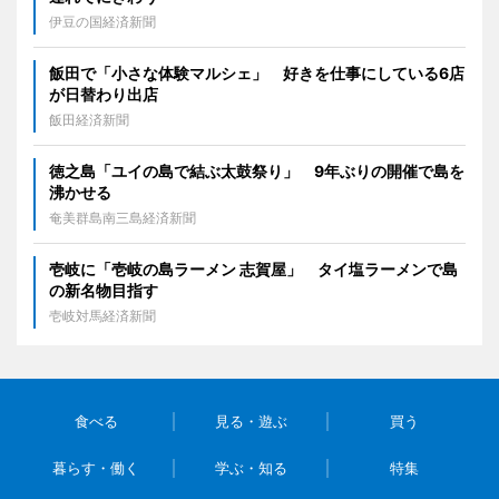
伊豆の国経済新聞
飯田で「小さな体験マルシェ」 好きを仕事にしている6店
が日替わり出店
飯田経済新聞
徳之島「ユイの島で結ぶ太鼓祭り」 9年ぶりの開催で島を
沸かせる
奄美群島南三島経済新聞
壱岐に「壱岐の島ラーメン 志賀屋」 タイ塩ラーメンで島
の新名物目指す
壱岐対馬経済新聞
食べる
見る・遊ぶ
買う
暮らす・働く
学ぶ・知る
特集