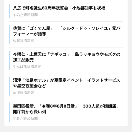
八広で町名誕生60周年祝賀会 小池都知事も祝福
すみだ経済新聞
佐賀に「ばくてん屋」 「シルク・ドゥ・ソレイユ」元パ
フォーマーが指導
佐賀経済新聞
今帰仁・上運天に「ナギッコ」 島ラッキョウやモズクの
加工品販売
やんばる経済新聞
沼津「淡島ホテル」が夏限定イベント イラストサービス
や星空観望会など
沼津経済新聞
墨田区役所、「令和8年8月8日婚」 300人超が婚姻届、
開庁前から長い列
すみだ経済新聞