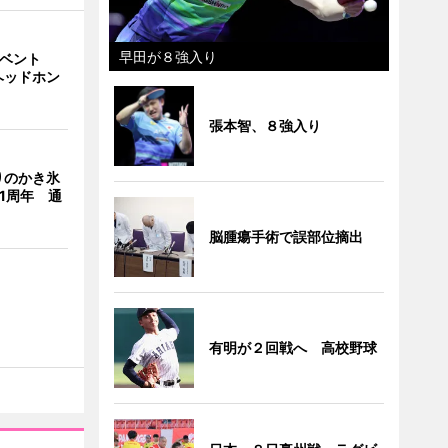
早田が８強入り
イベント
ヘッドホン
張本智、８強入り
りのかき氷
」1周年 通
脳腫瘍手術で誤部位摘出
有明が２回戦へ 高校野球