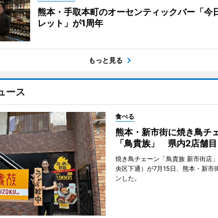
熊本・手取本町のオーセンティックバー「今
レット」が1周年
もっと見る
ュース
食べる
熊本・新市街に焼き鳥チ
「鳥貴族」 県内2店舗目
焼き鳥チェーン「鳥貴族 新市街店
央区下通）が7月15日、熊本・新市
ンした。