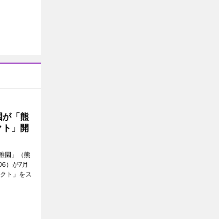
園が「熊
クト」開
稚園」（熊
06）が7月
ェクト」をス