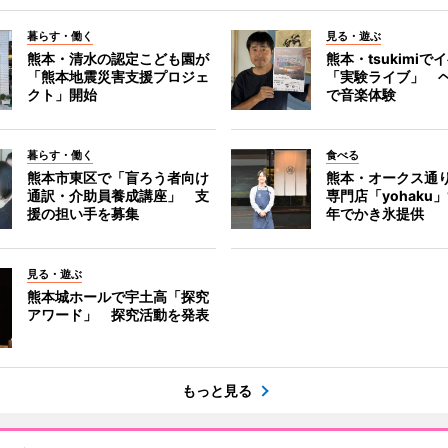
暮らす・働く
見る・遊ぶ
熊本・清水の認定こども園が
熊本・tsukimiで
「熊本地震災害支援プロジェ
「実験ライブ」 
クト」開始
で音楽体験
暮らす・働く
食べる
熊本市東区で「盲ろう者向け
熊本・オークス通
通訳・介助員養成講座」 支
専門店「yohaku
援の担い手を募集
年でかき氷提供
見る・遊ぶ
熊本城ホールで宇土高「探究
アワード」 探究活動を発表
もっと見る