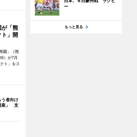
日本、８日豪州戦 ラグビ
ー
園が「熊
もっと見る
クト」開
稚園」（熊
06）が7月
ェクト」をス
ろう者向け
講座」 支