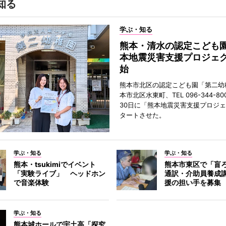
知る
学ぶ・知る
熊本・清水の認定こども
本地震災害支援プロジェ
始
熊本市北区の認定こども園「第二幼
本市北区水東町、TEL 096-344-80
30日に「熊本地震災害支援プロジ
タートさせた。
学ぶ・知る
学ぶ・知る
熊本・tsukimiでイベント
熊本市東区で「盲
「実験ライブ」 ヘッドホン
通訳・介助員養成
で音楽体験
援の担い手を募集
学ぶ・知る
熊本城ホールで宇土高「探究