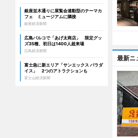
銀座並木通りに展覧会連動型のテーマカ
フェ ミュージアムに隣接
銀座経済新聞
広島パルコで「あげ太商店」 限定グッ
ズ35種、初日は1400人超来場
広島経済新聞
最新ニ
富士急に新エリア「サンエックス パラダ
イス」 2つのアトラクションも
富士山経済新聞