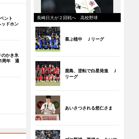
長崎日大が２回戦へ 高校野球
イベント
ヘッドホン
喜ぶ植中 Ｊリーグ
りのかき氷
」1周年 通
鹿島、逆転で白星発進 Ｊ
リーグ
あいさつされる悠仁さま