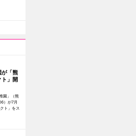
園が「熊
クト」開
稚園」（熊
06）が7月
ェクト」をス