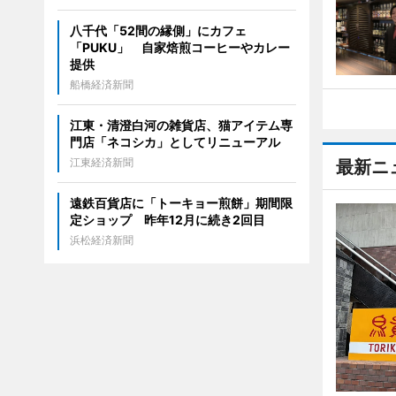
八千代「52間の縁側」にカフェ
「PUKU」 自家焙煎コーヒーやカレー
提供
船橋経済新聞
江東・清澄白河の雑貨店、猫アイテム専
門店「ネコシカ」としてリニューアル
江東経済新聞
最新ニ
遠鉄百貨店に「トーキョー煎餅」期間限
定ショップ 昨年12月に続き2回目
浜松経済新聞