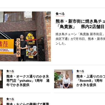
食べる
熊本・新市街に焼き鳥チ
「鳥貴族」 県内2店舗目
焼き鳥チェーン「鳥貴族 新市街店
央区下通）が7月15日、熊本・新市
ンした。
食べる
食べる
熊本・オークス通りのかき氷
熊本・上通りのカ
専門店「yohaku」1周年 通
「Room8」1周年
年でかき氷提供
かき氷を提供
食べる
熊本・おぐらの唐揚げで夏季