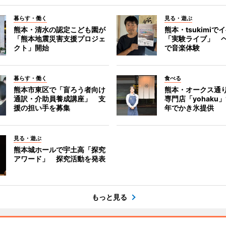
暮らす・働く
見る・遊ぶ
熊本・清水の認定こども園が
熊本・tsukimiで
「熊本地震災害支援プロジェ
「実験ライブ」 
クト」開始
で音楽体験
暮らす・働く
食べる
熊本市東区で「盲ろう者向け
熊本・オークス通
通訳・介助員養成講座」 支
専門店「yohaku
援の担い手を募集
年でかき氷提供
見る・遊ぶ
熊本城ホールで宇土高「探究
アワード」 探究活動を発表
もっと見る