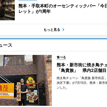
熊本・手取本町のオーセンティックバー「今
レット」が1周年
もっと見る
ュース
食べる
熊本・新市街に焼き鳥チ
「鳥貴族」 県内2店舗目
焼き鳥チェーン「鳥貴族 新市街店
央区下通）が7月15日、熊本・新市
ンした。