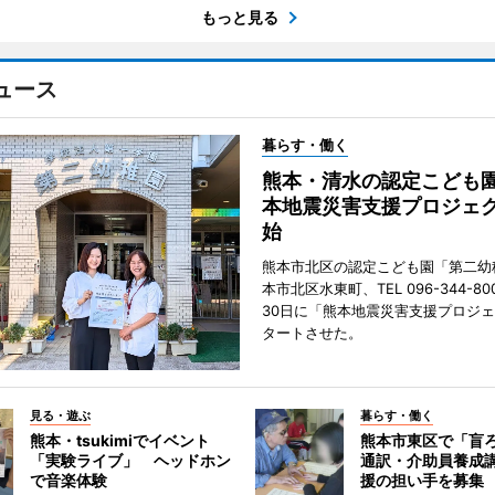
もっと見る
ュース
暮らす・働く
熊本・清水の認定こども
本地震災害支援プロジェ
始
熊本市北区の認定こども園「第二幼
本市北区水東町、TEL 096-344-80
30日に「熊本地震災害支援プロジ
タートさせた。
見る・遊ぶ
暮らす・働く
熊本・tsukimiでイベント
熊本市東区で「盲
「実験ライブ」 ヘッドホン
通訳・介助員養成
で音楽体験
援の担い手を募集