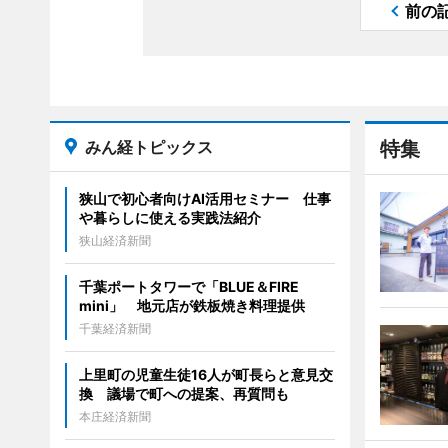
前の
みん経トピックス
特集
狭山で初心者向けAI活用セミナー 仕事
や暮らしに使える実践法紹介
狭山経済新聞
千葉ポートタワーで「BLUE＆FIRE
mini」 地元店が鉄板焼き料理提供
千葉経済新聞
上里町の児童生徒16人が町長らと意見交
換 議場で町への提案、再質問も
本庄経済新聞