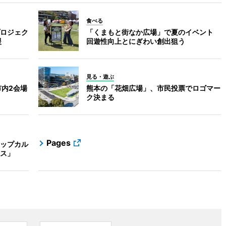
食べる
ロジェク
「くまもと街なか広場」で夏のイベント
援
回遊性向上とにぎわい創出狙う
見る・遊ぶ
市内2会場
熊本の「花畑広場」、市民投票でロゴマー
ク決まる
Pages
ップカル
ス」