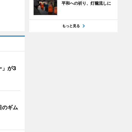
平和への祈り、灯籠流しに
もっと見る
ー」が3
日のギム