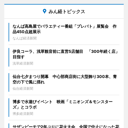
みん経トピックス
なんば高島屋でバラエティー番組「プレバト」展覧会 作
品450点超展示
なんば経済新聞
伊良コーラ、浅草観音前に直営5店舗目 「300年続く店」
目指す
浅草経済新聞
仙台七夕まつり開幕 中心部商店街に大型飾り300本、青
空の下で風に揺れ
仙台経済新聞
博多で水遊びイベント 映画「ミニオンズ＆モンスター
ズ」とコラボ
博多経済新聞
サザンビーチで2年ぶりに花火大会 全国で中止になった花