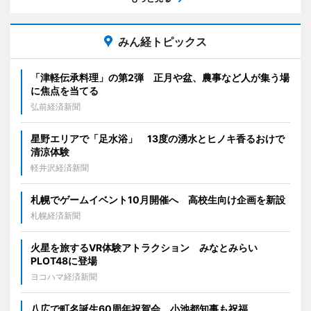
みん経トピックス
「津軽伝承料理」の第2弾 正月や盆、農事など人が集う場
に焦点を当てる
弘前経済新聞
星野エリアで「足水浴」 13度の湧水とヒノキ香るおけで
清涼体験
軽井沢経済新聞
札幌でゲームイベント10月開催へ 高校生向け企画を新設
札幌経済新聞
火星を旅するVR体験アトラクション みなとみらい
PLOT48に登場
ヨコハマ経済新聞
八広で町名誕生60周年祝賀会 小池都知事も祝福