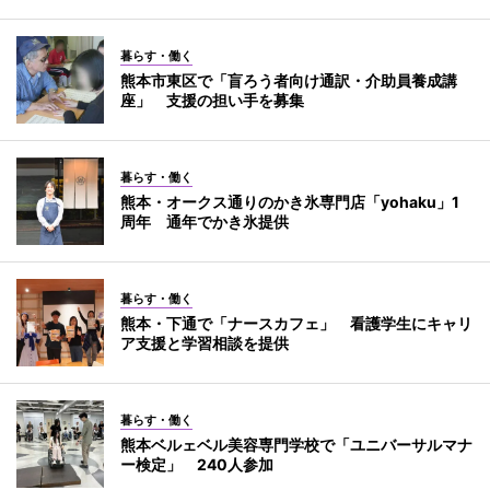
暮らす・働く
熊本市東区で「盲ろう者向け通訳・介助員養成講
座」 支援の担い手を募集
暮らす・働く
熊本・オークス通りのかき氷専門店「yohaku」1
周年 通年でかき氷提供
暮らす・働く
熊本・下通で「ナースカフェ」 看護学生にキャリ
ア支援と学習相談を提供
暮らす・働く
熊本ベルェベル美容専門学校で「ユニバーサルマナ
ー検定」 240人参加