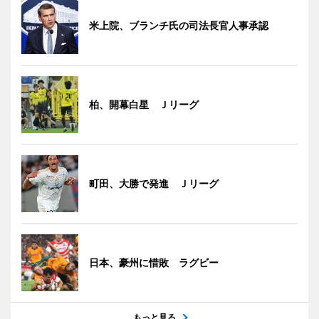
米上院、ブランチ氏の司法長官人事承認
柏、開幕白星 Ｊリーグ
町田、大勝で発進 Ｊリーグ
日本、豪州に惜敗 ラグビー
もっと見る