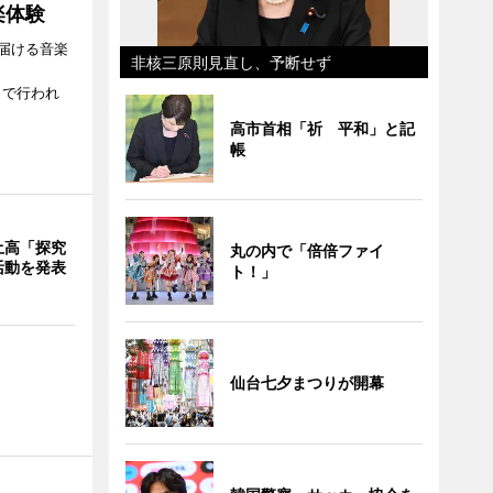
楽体験
届ける音楽
非核三原則見直し、予断せず
、
）で行われ
高市首相「祈 平和」と記
帳
土高「探究
丸の内で「倍倍ファイ
活動を発表
ト！」
仙台七夕まつりが開幕