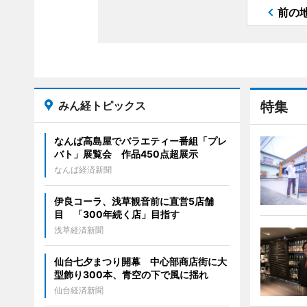
前の
みん経トピックス
特集
なんば高島屋でバラエティー番組「プレ
バト」展覧会 作品450点超展示
なんば経済新聞
伊良コーラ、浅草観音前に直営5店舗
目 「300年続く店」目指す
浅草経済新聞
仙台七夕まつり開幕 中心部商店街に大
型飾り300本、青空の下で風に揺れ
仙台経済新聞