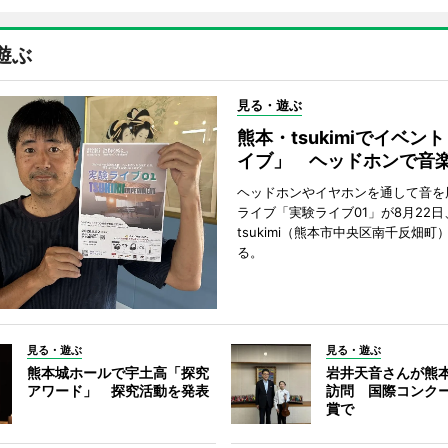
遊ぶ
見る・遊ぶ
熊本・tsukimiでイベン
イブ」 ヘッドホンで音
ヘッドホンやイヤホンを通して音を
ライブ「実験ライブ01」が8月22日
tsukimi（熊本市中央区南千反畑町
る。
見る・遊ぶ
見る・遊ぶ
熊本城ホールで宇土高「探究
岩井天音さんが熊
アワード」 探究活動を発表
訪問 国際コンク
賞で