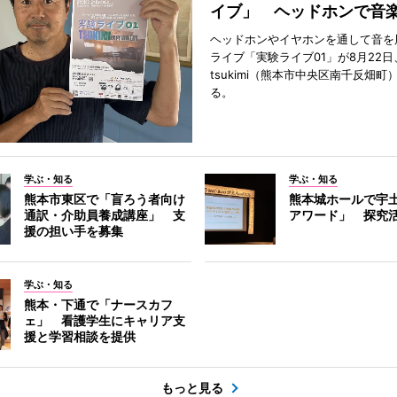
イブ」 ヘッドホンで音
ヘッドホンやイヤホンを通して音を
ライブ「実験ライブ01」が8月22日
tsukimi（熊本市中央区南千反畑町
る。
学ぶ・知る
学ぶ・知る
熊本市東区で「盲ろう者向け
熊本城ホールで宇
通訳・介助員養成講座」 支
アワード」 探究
援の担い手を募集
学ぶ・知る
熊本・下通で「ナースカフ
ェ」 看護学生にキャリア支
援と学習相談を提供
もっと見る