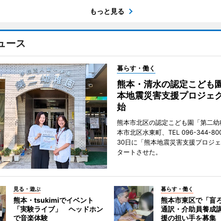
もっと見る
ュース
暮らす・働く
熊本・清水の認定こども
本地震災害支援プロジェ
始
熊本市北区の認定こども園「第二幼
本市北区水東町、TEL 096-344-80
30日に「熊本地震災害支援プロジ
タートさせた。
見る・遊ぶ
暮らす・働く
熊本・tsukimiでイベント
熊本市東区で「盲
「実験ライブ」 ヘッドホン
通訳・介助員養成
で音楽体験
援の担い手を募集