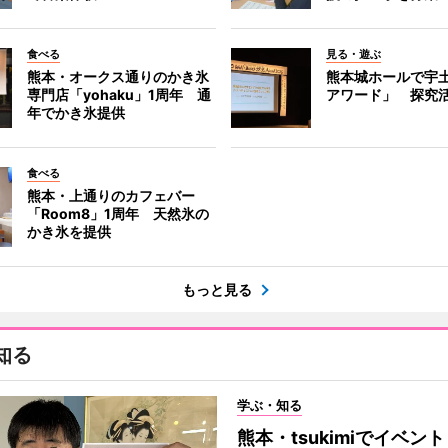
食べる
見る・遊ぶ
熊本・オークス通りのかき氷
熊本城ホールで宇
専門店「yohaku」1周年 通
アワード」 探究
年でかき氷提供
食べる
熊本・上通りのカフェバー
「Room8」1周年 天然氷の
かき氷を提供
もっと見る
知る
学ぶ・知る
熊本・tsukimiでイベン