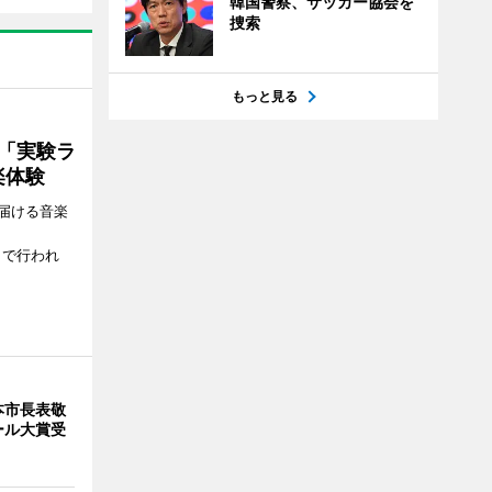
韓国警察、サッカー協会を
捜索
もっと見る
ト「実験ラ
楽体験
届ける音楽
、
）で行われ
本市長表敬
ール大賞受