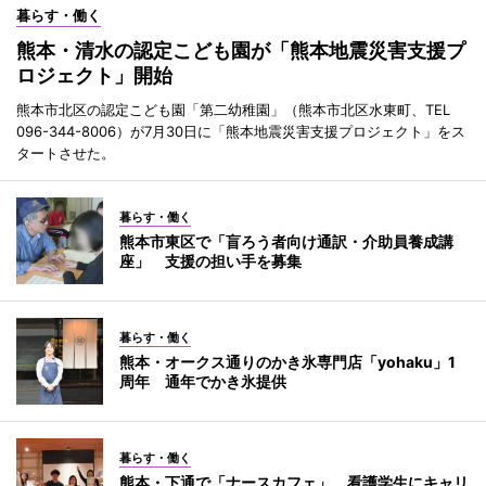
暮らす・働く
熊本・清水の認定こども園が「熊本地震災害支援プ
ロジェクト」開始
熊本市北区の認定こども園「第二幼稚園」（熊本市北区水東町、TEL
096-344-8006）が7月30日に「熊本地震災害支援プロジェクト」をス
タートさせた。
暮らす・働く
熊本市東区で「盲ろう者向け通訳・介助員養成講
座」 支援の担い手を募集
暮らす・働く
熊本・オークス通りのかき氷専門店「yohaku」1
周年 通年でかき氷提供
暮らす・働く
熊本・下通で「ナースカフェ」 看護学生にキャリ