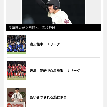
長崎日大が２回戦へ 高校野球
喜ぶ植中 Ｊリーグ
鹿島、逆転で白星発進 Ｊリーグ
あいさつされる悠仁さま