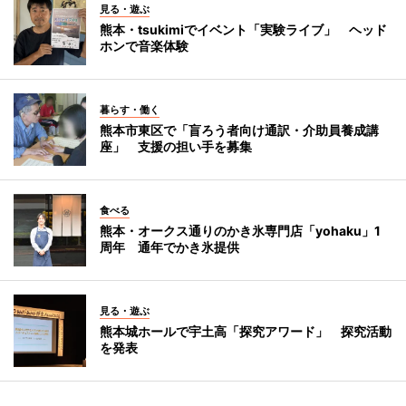
見る・遊ぶ
熊本・tsukimiでイベント「実験ライブ」 ヘッド
ホンで音楽体験
暮らす・働く
熊本市東区で「盲ろう者向け通訳・介助員養成講
座」 支援の担い手を募集
食べる
熊本・オークス通りのかき氷専門店「yohaku」1
周年 通年でかき氷提供
見る・遊ぶ
熊本城ホールで宇土高「探究アワード」 探究活動
を発表