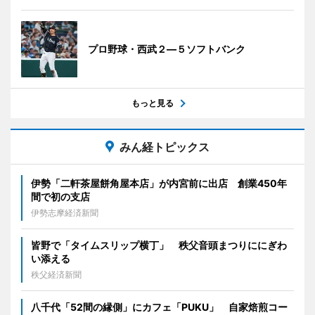
プロ野球・西武２―５ソフトバンク
もっと見る
みん経トピックス
伊勢「二軒茶屋餅角屋本店」が内宮前に出店 創業450年
間で初の支店
伊勢志摩経済新聞
皆野で「タイムスリップ横丁」 秩父音頭まつりににぎわ
い添える
秩父経済新聞
八千代「52間の縁側」にカフェ「PUKU」 自家焙煎コー