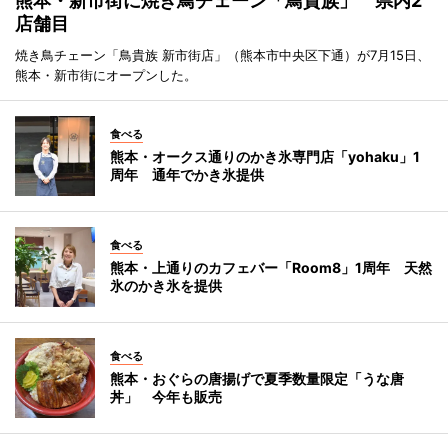
熊本・新市街に焼き鳥チェーン「鳥貴族」 県内2
店舗目
焼き鳥チェーン「鳥貴族 新市街店」（熊本市中央区下通）が7月15日、
熊本・新市街にオープンした。
食べる
熊本・オークス通りのかき氷専門店「yohaku」1
周年 通年でかき氷提供
食べる
熊本・上通りのカフェバー「Room8」1周年 天然
氷のかき氷を提供
食べる
熊本・おぐらの唐揚げで夏季数量限定「うな唐
丼」 今年も販売