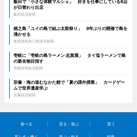
飯田で「小さな体験マルシェ」 好きを仕事にしている6店
が日替わり出店
飯田経済新聞
徳之島「ユイの島で結ぶ太鼓祭り」 9年ぶりの開催で島を
沸かせる
奄美群島南三島経済新聞
壱岐に「壱岐の島ラーメン 志賀屋」 タイ塩ラーメンで島
の新名物目指す
壱岐対馬経済新聞
宗像・海の道むなかた館で「夏の課外授業」 カードゲー
ムで世界遺産学ぶ
宗像経済新聞
食べる
見る・遊ぶ
買う
暮らす・働く
学ぶ・知る
特集