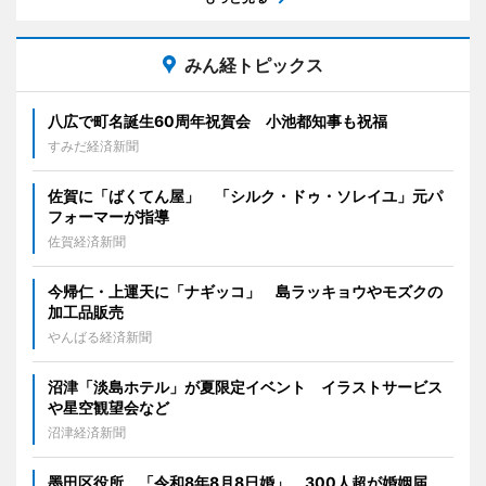
みん経トピックス
八広で町名誕生60周年祝賀会 小池都知事も祝福
すみだ経済新聞
佐賀に「ばくてん屋」 「シルク・ドゥ・ソレイユ」元パ
フォーマーが指導
佐賀経済新聞
今帰仁・上運天に「ナギッコ」 島ラッキョウやモズクの
加工品販売
やんばる経済新聞
沼津「淡島ホテル」が夏限定イベント イラストサービス
や星空観望会など
沼津経済新聞
墨田区役所、「令和8年8月8日婚」 300人超が婚姻届、