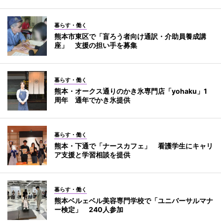
暮らす・働く
熊本市東区で「盲ろう者向け通訳・介助員養成講
座」 支援の担い手を募集
暮らす・働く
熊本・オークス通りのかき氷専門店「yohaku」1
周年 通年でかき氷提供
暮らす・働く
熊本・下通で「ナースカフェ」 看護学生にキャリ
ア支援と学習相談を提供
暮らす・働く
熊本ベルェベル美容専門学校で「ユニバーサルマナ
ー検定」 240人参加