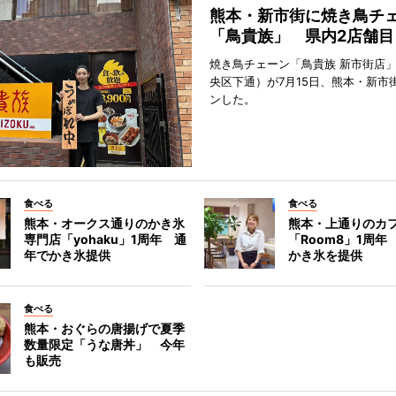
熊本・新市街に焼き鳥チ
「鳥貴族」 県内2店舗目
焼き鳥チェーン「鳥貴族 新市街店
央区下通）が7月15日、熊本・新市
ンした。
食べる
食べる
熊本・オークス通りのかき氷
熊本・上通りのカ
専門店「yohaku」1周年 通
「Room8」1周年
年でかき氷提供
かき氷を提供
食べる
熊本・おぐらの唐揚げで夏季
数量限定「うな唐丼」 今年
も販売