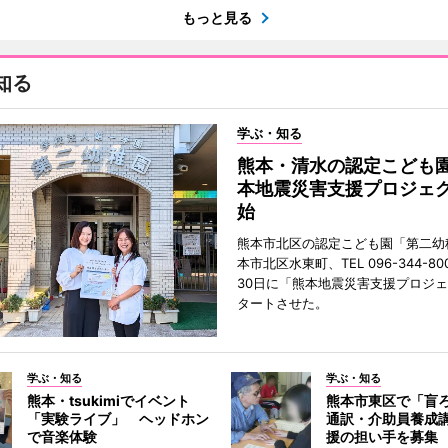
もっと見る
知る
学ぶ・知る
熊本・清水の認定こども
本地震災害支援プロジェ
始
熊本市北区の認定こども園「第二幼
本市北区水東町、TEL 096-344-80
30日に「熊本地震災害支援プロジ
タートさせた。
学ぶ・知る
学ぶ・知る
熊本・tsukimiでイベント
熊本市東区で「盲
「実験ライブ」 ヘッドホン
通訳・介助員養成
で音楽体験
援の担い手を募集