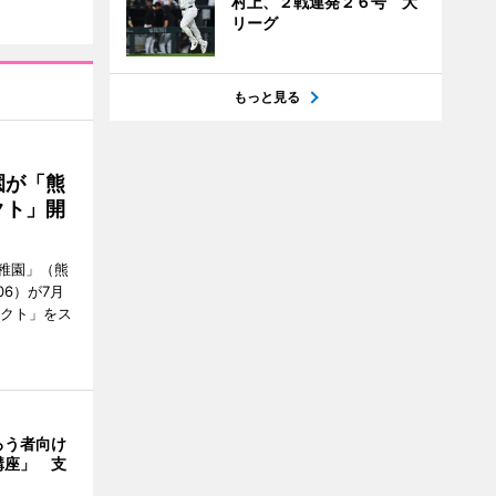
村上、２戦連発２６号 大
リーグ
もっと見る
園が「熊
クト」開
稚園」（熊
06）が7月
ェクト」をス
ろう者向け
講座」 支