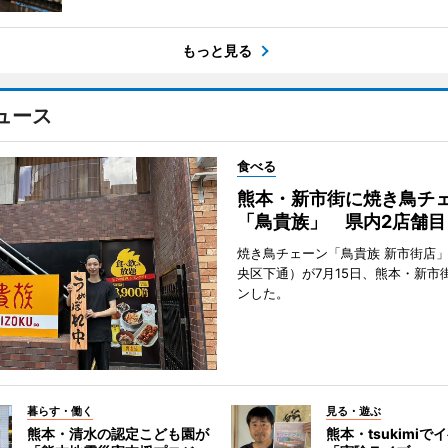
もっと見る
ュース
食べる
熊本・新市街に焼き鳥チ
「鳥貴族」 県内2店舗目
焼き鳥チェーン「鳥貴族 新市街店
央区下通）が7月15日、熊本・新市
ンした。
暮らす・働く
見る・遊ぶ
熊本・清水の認定こども園が
熊本・tsukimiで