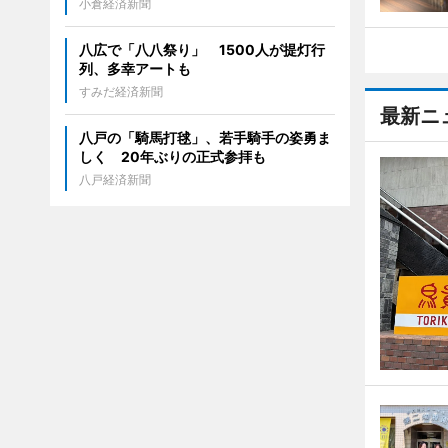
小倉経済新聞
八広で「八八祭り」 1500人が提灯行
列、多幸アートも
すみだ経済新聞
最新ニ
八戸の「騎馬打毬」、若手騎手の姿勇ま
しく 20年ぶりの正式参拝も
八戸経済新聞