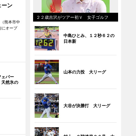
ェーン
２２歳吉沢がツアー初Ｖ 女子ゴルフ
」（熊本市中
街にオープ
中島ひとみ、１２秒６２の
日本新
山本の力投 大リーグ
フェバー
 天然氷の
大谷が決勝打 大リーグ