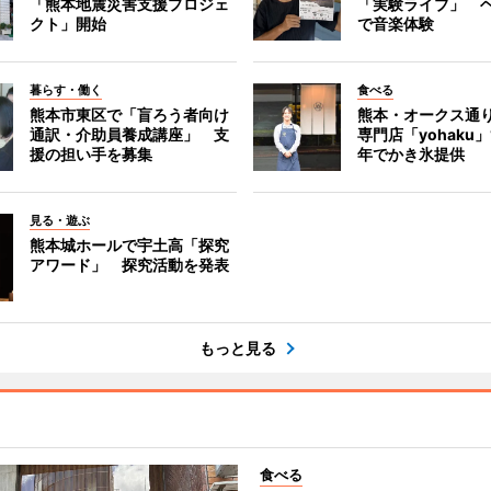
「熊本地震災害支援プロジェ
「実験ライブ」 
クト」開始
で音楽体験
暮らす・働く
食べる
熊本市東区で「盲ろう者向け
熊本・オークス通
通訳・介助員養成講座」 支
専門店「yohaku
援の担い手を募集
年でかき氷提供
見る・遊ぶ
熊本城ホールで宇土高「探究
アワード」 探究活動を発表
もっと見る
食べる