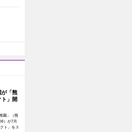
園が「熊
クト」開
稚園」（熊
06）が7月
ェクト」をス