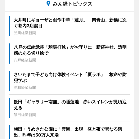
みん経トピックス
大井町にギョーザと創作中華「蓮月」 南青山、新橋に次
ぐ都内3店舗目
品川経済新聞
八戸の伝統武芸「騎馬打毬」がお守りに 新羅神社、透明
感のある切り絵で
八戸経済新聞
さいたまで子ども向け体験イベント「夏ラボ」 救命や防
犯学ぶ
浦和経済新聞
飯田「ギャラリー南無」の睡蓮池 赤いスイレンが見頃迎
える
飯田経済新聞
梅田・うめきた公園に「雲海」出現 昼と夜で異なる演
出、昨年は50万人来場