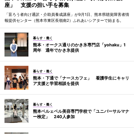
座」 支援の担い手を募集
「盲ろう者向け通訳・介助員養成講座」が9月1日、熊本県聴覚障害者情
報提供センター（熊本市東区長嶺南2）ふれあいシアターで始まる。
暮らす・働く
熊本・オークス通りのかき氷専門店「yohaku」1
周年 通年でかき氷提供
暮らす・働く
熊本・下通で「ナースカフェ」 看護学生にキャリ
ア支援と学習相談を提供
暮らす・働く
熊本ベルェベル美容専門学校で「ユニバーサルマナ
ー検定」 240人参加