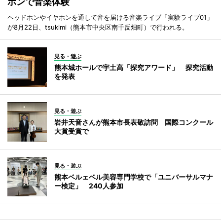
ホンで音楽体験
ヘッドホンやイヤホンを通して音を届ける音楽ライブ「実験ライブ01」
が8月22日、tsukimi（熊本市中央区南千反畑町）で行われる。
見る・遊ぶ
熊本城ホールで宇土高「探究アワード」 探究活動
を発表
見る・遊ぶ
岩井天音さんが熊本市長表敬訪問 国際コンクール
大賞受賞で
見る・遊ぶ
熊本ベルェベル美容専門学校で「ユニバーサルマナ
ー検定」 240人参加