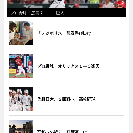
プロ野球・広島７―１１巨人
「デジポリス」普及呼び掛け
プロ野球・オリックス１―３楽天
佐野日大、２回戦へ 高校野球
平和への祈り、灯籠流しに